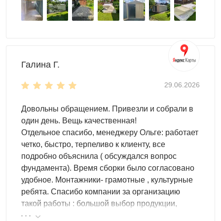
стеллажей и паллет
ящиков и крючков для инструментов
Особенности модели
Длинный корпус (целых 6 м) вместит все
Галина Г.
необходимое. Разместите в контейнере 10
велосипедов, 5 мотоциклов, запас дров на зиму,
29.06.2026
садовые качели и любой инвентарь!
Односкатная крыша контейнера выдержит любые
Довольны обращением. Привезли и собрали в
нагрузки и защитит от непогоды.
один день. Вещь качественная!
Расположенная с торца дверь откроет удобный
Отдельное спасибо, менеджеру Ольге: работает
доступ к содержимому.
четко, быстро, терпеливо к клиенту, все
Настил пола - OSB плита 18 мм толщиной
подробно объяснила ( обсуждался вопрос
(поставляется в комплекте).
фундамента). Время сборки было согласовано
удобное. Монтажники- грамотные , культурные
Цвет можно выбрать любой из стандартных RAL. Но
ребята. Спасибо компании за организацию
также доступны другие, нестандартные, цвета RAL по
такой работы : большой выбор продукции,
индивидуальному запросу.
реальные цены.