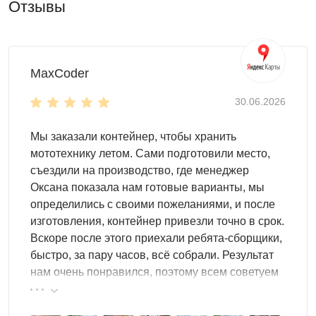
Отзывы
имущество:
спортивное оборудование
домашние заготовки
MaxCoder
инструменты для работы
мототехнику и многое другое
30.06.2026
Дизайн и внутренняя организация
Мы заказали контейнер, чтобы хранить
Мы подберем для вас идеальный дизайн, чтобы
мототехнику летом. Сами подготовили место,
контейнер с легкостью вписался на любой участок. Мы
съездили на производство, где менеджер
предлагаем такие варианты оформления:
Оксана показала нам готовые варианты, мы
определились с своими пожеланиями, и после
базовую расцветку (оцинкованная сталь)
изготовления, контейнер привезли точно в срок.
одну из расцветок палитры RAL
Вскоре после этого приехали ребята-сборщики,
нанесение печати
быстро, за пару часов, всё собрали. Результат
Организация внутреннего пространства – вопрос
нам очень понравился, поэтому всем советуем
установки систем хранения:
эту фирму.
полок и шкафов