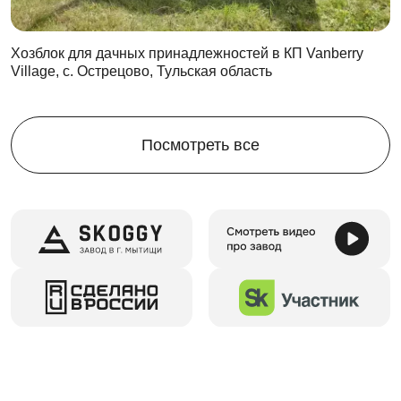
Цикличность сборки-разборки
Благодаря цикличности сборки контейнер сможет
Хозблок для дачных принадлежностей в КП Vanberry
получить новую жизнь в любой момент. Собирайте и
Village, с. Острецово, Тульская область
разбирайте его любое количество раз!
Эксплуатационные свойства при этом останутся
неизменными. Контейнер будет таким же
Посмотреть все
качественным спустя 5 лет интенсивного
использования.
Если хозблок больше не нужен, просто продайте его
по выгодной цене.
На все случаи жизни
Хозблок может использоваться абсолютно везде:
на даче
на строительной площадке
на производственном объекте
Используйте контейнер, чтобы хранить в нем любое