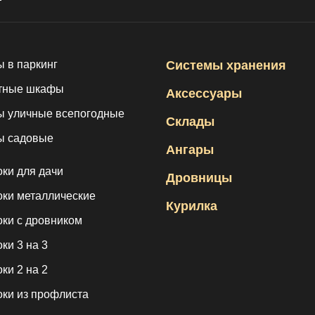
 в паркинг
Системы хранения
тные шкафы
Аксессуары
 уличные всепогодные
Склады
 садовые
Ангары
оки для дачи
Дровницы
оки металлические
Курилка
оки с дровником
ки 3 на 3
ки 2 на 2
оки из профлиста