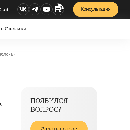
2 58
Консультация
сы
Стеллажи
зблока?
ПОЯВИЛСЯ
в
ВОПРОС?
Задать вопрос