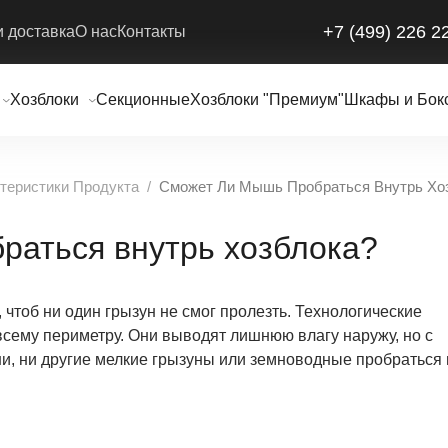
+7 (499) 226 2
и доставка
О нас
Контакты
Хозблоки
Секционные
Хозблоки "Премиум"
Шкафы и Бок
теристики Продукта
Сможет Ли Мышь Пробраться Внутрь Хо
раться внутрь хозблока?
чтоб ни один грызун не смог пролезть. Технологические
всему периметру. Они выводят лишнюю влагу наружу, но с
и, ни другие мелкие грызуны или земноводные пробраться 