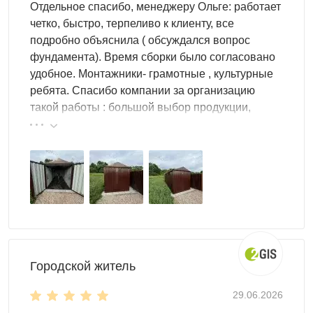
Отдельное спасибо, менеджеру Ольге: работает
четко, быстро, терпеливо к клиенту, все
Чтобы заказать роллетный шкаф SKOGGY, определите
подробно объяснила ( обсуждался вопрос
место установки и нужные габариты: для небольшого
фундамента). Время сборки было согласовано
гаража подойдёт компактная модель, а для паркинга
удобное. Монтажники- грамотные , культурные
или мастерской можно выбрать шкаф больше по
ребята. Спасибо компании за организацию
ширине и глубине. Далее выберите наполнение (полки
такой работы : большой выбор продукции,
под инструмент, дополнительные элементы хранения) и
реальные цены.
согласуйте цвет. После этого оформите заказ и уточните
вариант доставки и сборки — шкаф можно собрать и
установить по инструкции либо воспользоваться
услугой монтажа.
Доставка
по Курску и Курской
области
Городской житель
Выполняем доставку в разобранном виде
по Курску
и
области. Дополнительно вы можете заказать блоки под
29.06.2026
фундамент, сборку и другие услуги. Оставьте заявку