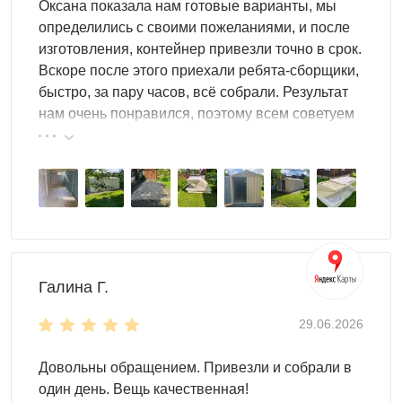
Оформление
: доступны универсальные варианты
Оксана показала нам готовые варианты, мы
(серый и коричневый), а также другие цвета — по
определились с своими пожеланиями, и после
запросу.
изготовления, контейнер привезли точно в срок.
Вскоре после этого приехали ребята-сборщики,
Назначение роллетных шкафов
быстро, за пару часов, всё собрали. Результат
нам очень понравился, поэтому всем советуем
эту фирму.
Роллетный шкаф чаще всего берут как “бокс под колёса”
на сезон, чтобы шины и диски не занимали балкон,
кладовку или проход в гараже. Дополнительно внутри
удобно хранить автохимию, домкрат и инструмент,
расходники, перчатки, трос, компрессор и другие вещи,
которые должны быть в быстром доступе. Рольставни
помогают сэкономить место: при открытии полотно
Галина Г.
уходит вверх, а пространство перед шкафом остаётся
свободным.
29.06.2026
Как купить роллетный шкаф
Довольны обращением. Привезли и собрали в
SKOGGY
один день. Вещь качественная!