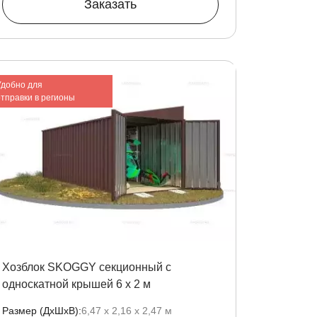
Заказать
Удобно для
отправки в регионы
Хозблок SKOGGY секционный с
односкатной крышей 6 х 2 м
Размер (ДxШxВ):
6,47 х 2,16 х 2,47 м