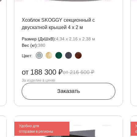
Хозблок SKOGGY секционный с
двускатной крышей 4 х 2 м
Размер (ДxШxВ):
4,34 х 2,16 х 2,38 м
Вес (кг):
380
Цвет:
от
188 300 ₽
216 600 ₽
За изделие в цинке
Заказать
Удобно для
отправки в регионы