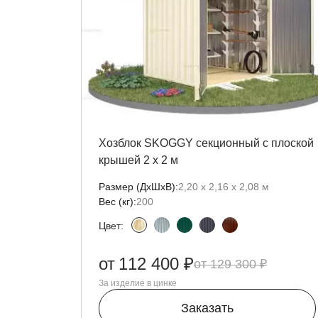
Хозблок SKOGGY секционный с плоской
крышей 2 х 2 м
Размер (ДxШxВ):
2,20 х 2,16 х 2,08 м
Вес (кг):
200
Цвет:
от
112 400 ₽
129 300 ₽
За изделие в цинке
Заказать