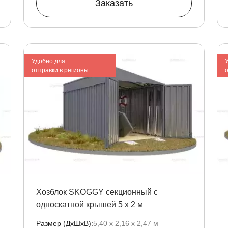
Заказать
Удобно для
отправки в регионы
Хозблок SKOGGY секционный с
односкатной крышей 5 х 2 м
Размер (ДxШxВ):
5,40 х 2,16 х 2,47 м