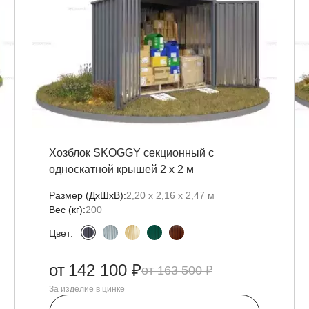
Хозблок SKOGGY секционный с
односкатной крышей 2 х 2 м
Размер (ДxШxВ):
2,20 х 2,16 х 2,47 м
Вес (кг):
200
Цвет:
от
142 100 ₽
163 500 ₽
За изделие в цинке