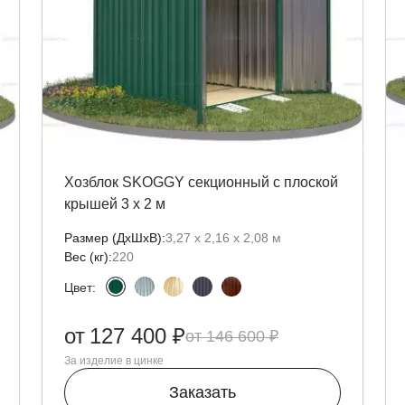
Хозблок SKOGGY секционный с плоской
крышей 3 х 2 м
Размер (ДxШxВ):
3,27 х 2,16 х 2,08 м
Вес (кг):
220
Цвет:
от
127 400 ₽
146 600 ₽
За изделие в цинке
Заказать