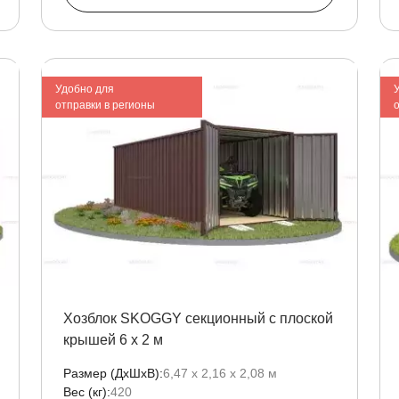
Удобно для
отправки в регионы
Хозблок SKOGGY секционный с плоской
крышей 6 х 2 м
Размер (ДxШxВ):
6,47 х 2,16 х 2,08 м
Вес (кг):
420