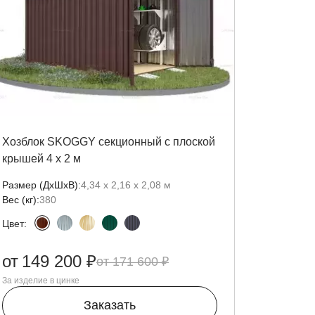
Хозблок SKOGGY секционный с плоской
крышей 4 х 2 м
Размер (ДxШxВ):
4,34 х 2,16 х 2,08 м
Вес (кг):
380
Цвет:
от
149 200 ₽
171 600 ₽
За изделие в цинке
Заказать