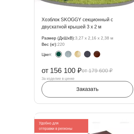
Хозблок SKOGGY секционный с
двускатной крышей 3 х 2 м
Размер (ДxШxВ):
3,27 х 2,16 х 2,38 м
Вес (кг):
220
Цвет:
от
156 100 ₽
179 600 ₽
За изделие в цинке
Заказать
Удобно для
отправки в регионы