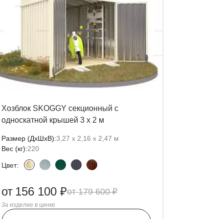
Хозблок SKOGGY секционный с
односкатной крышей 3 х 2 м
Размер (ДxШxВ):
3,27 х 2,16 х 2,47 м
Вес (кг):
220
Цвет:
от
156 100 ₽
179 600 ₽
За изделие в цинке