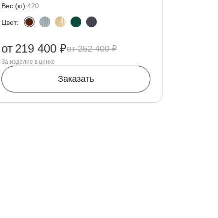
Вес (кг):
420
Цвет:
от
219 400 ₽
252 400 ₽
За изделие в цинке
Заказать