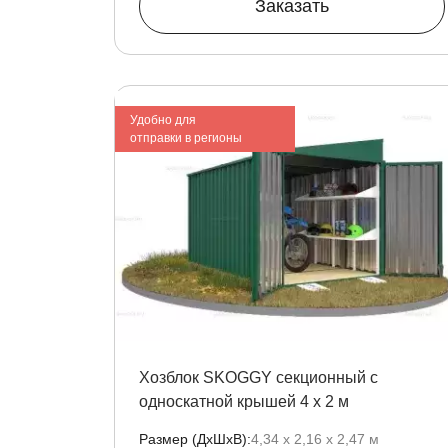
Заказать
Удобно для
отправки в регионы
Хозблок SKOGGY секционный с
односкатной крышей 4 х 2 м
Размер (ДxШxВ):
4,34 х 2,16 х 2,47 м