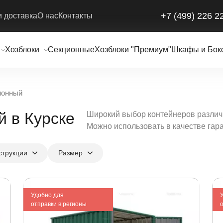
+7 (499) 226 2
и доставка
О нас
Контакты
Хозблоки
Секционные
Хозблоки "Премиум"
Шкафы и Бок
ионный
 в Курске
Широкий выбор контейнеров различ
Можно использовать в качестве гара
струкции
Размер
Удобно для
отправки в регионы