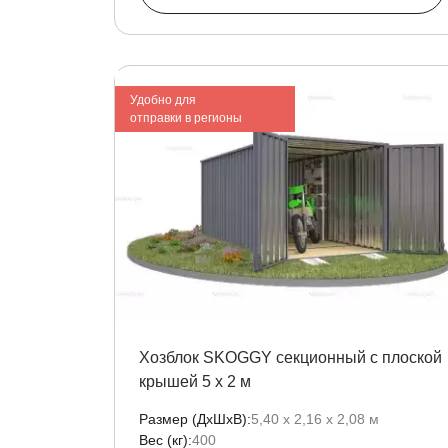
Удобно для
отправки в регионы
Хозблок SKOGGY секционный с плоской
крышей 5 х 2 м
Размер (ДxШxВ):
5,40 х 2,16 х 2,08 м
Вес (кг):
400