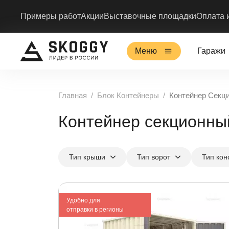
Примеры работ
Акции
Выставочные площадки
Оплата 
Меню
Гаражи
Главная
Блок Контейнеры
Контейнер Секц
Контейнер секционный
Тип крыши
Тип ворот
Тип кон
Удобно для
отправки в регионы