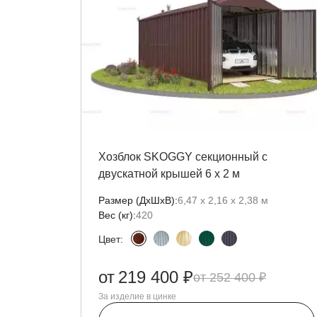
Хозблок SKOGGY секционный с
двускатной крышей 6 х 2 м
Размер (ДxШxВ):
6,47 х 2,16 х 2,38 м
Вес (кг):
420
Цвет:
от
219 400 ₽
252 400 ₽
За изделие в цинке