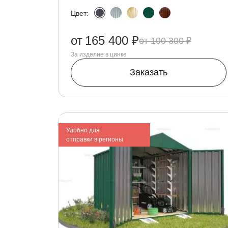
Цвет:
от
165 400 ₽
190 300 ₽
За изделие в цинке
Заказать
Удобно для
отправки в регионы