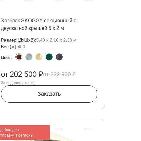
Хозблок SKOGGY секционный с
двускатной крышей 5 х 2 м
Размер (ДxШxВ):
5,40 х 2,16 х 2,38 м
Вес (кг):
400
Цвет:
от
202 500 ₽
232 900 ₽
За изделие в цинке
Заказать
Удобно для
отправки в регионы