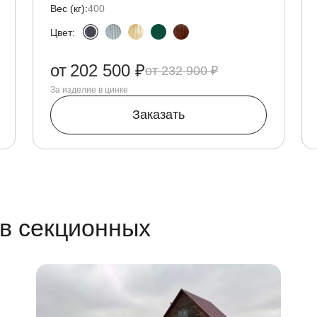
Вес (кг):
400
Цвет:
от
202 500 ₽
232 900 ₽
За изделие в цинке
Заказать
в секционных