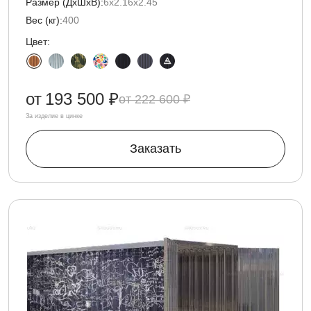
Размер (ДxШxВ):
6х2.16х2.45
Вес (кг):
400
Цвет:
от
193 500 ₽
222 600 ₽
За изделие в цинке
Заказать