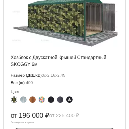
Хозблок с Двускатной Крышей Стандартный
SKOGGY 6м
Размер (ДxШxВ):
6х2.16х2.45
Вес (кг):
400
Цвет:
от
196 000 ₽
225 400 ₽
За изделие в цинке