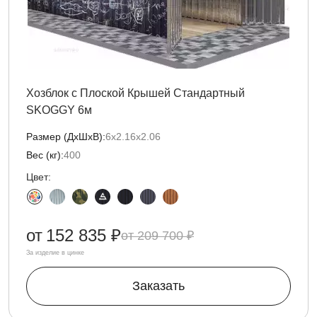
Хозблок с Плоской Крышей Стандартный
SKOGGY 6м
Размер (ДxШxВ):
6х2.16х2.06
Вес (кг):
400
Цвет:
от
152 835 ₽
209 700 ₽
За изделие в цинке
Заказать