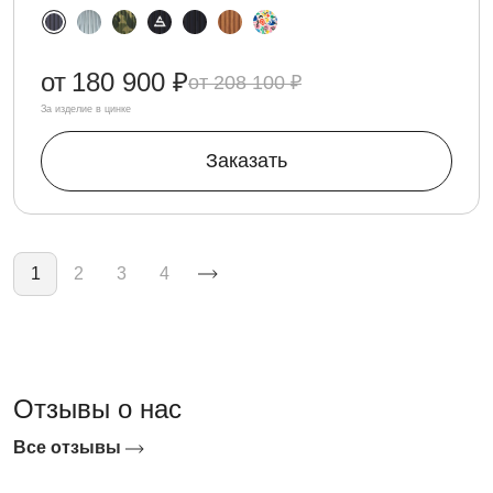
от
180 900 ₽
208 100 ₽
За изделие в цинке
Заказать
Нумерация страниц
1
2
3
4
Отзывы о нас
Все отзывы