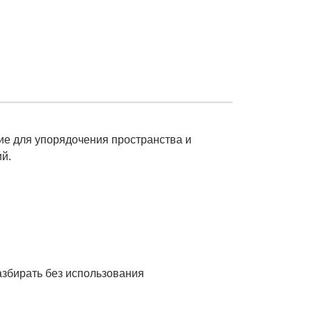
е для упорядочения пространства и
ий.
азбирать без использования