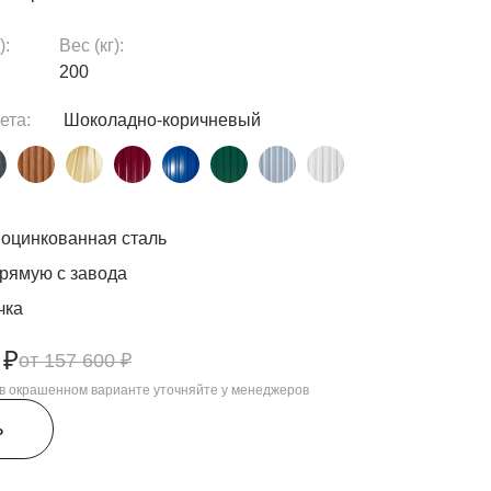
):
Вес (кг):
200
ета:
Шоколадно-коричневый
оцинкованная сталь
рямую с завода
чка
 ₽
157 600 ₽
, в окрашенном варианте уточняйте у менеджеров
ь