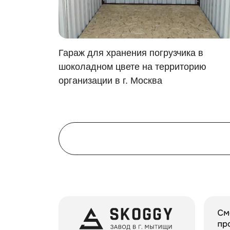
полки и шкафы,
ящики и крючки для инструментов
Для монтажа контейнеров SKOGGY не требу
я в
Гараж для хранения погрузчика в
во,
шоколадном цвете на территорию
овский
организации в г. Москва