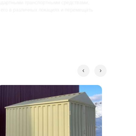
андартными транспортными средствами,
 его в различных локациях и перемещать
го листа, а пол из 18 мм OSB плит. Он
арианты крыши и ворот.
бы контейнер выглядел максимально