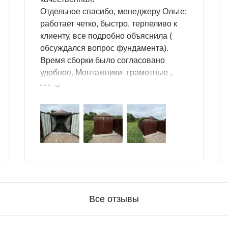
Отдельное спасибо, менеджеру Ольге:
работает четко, быстро, терпеливо к
клиенту, все подробно объяснила (
обсуждался вопрос фундамента).
Время сборки было согласовано
удобное. Монтажники- грамотные ,
культурные ребята. Спасибо компании
за организацию такой работы :
большой выбор продукции, реальные
цены.
Все отзывы