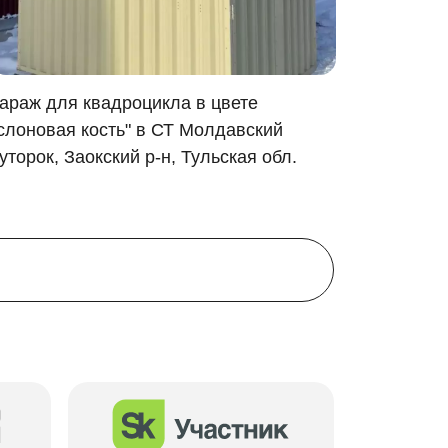
аментные блоки.
араж для квадроцикла в цвете
Хозблок
слоновая кость" в СТ Молдавский
зеленом 
уторок, Заокский р-н, Тульская обл.
Дмитров