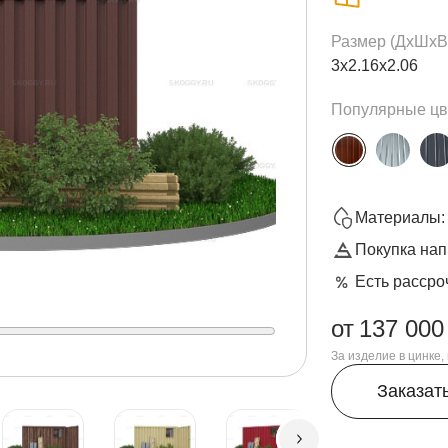
Размер (ДxШxВ
3х2.16х2.06
Популярные цв
Материалы: 
Покупка нап
Есть рассро
от
137 000
За изделие в цинке
Заказат