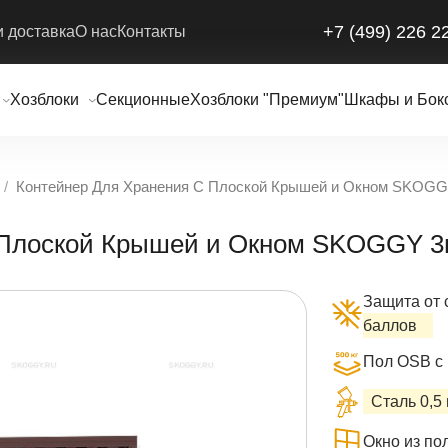
+7 (499) 226 2
и доставка
О нас
Контакты
Хозблоки
Секционные
Хозблоки "Премиум"
Шкафы и Бок
Контейнер Для Хранения С Плоской Крышей и Окном SKOGG
с Плоской Крышей и Окном SKOGGY 
Защита от 
баллов
Пол OSB с 
Сталь 0,5
Окно из по