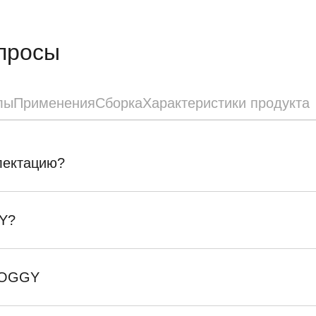
просы
лы
Применения
Сборка
Характеристики продукта
плектацию?
Y?
SKOGGY