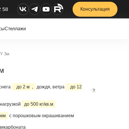
2 58
Консультация
сы
Стеллажи
Y 3м
3м
снега
до 2 м
,
дождя, ветра
до 12
?
нагрузкой
до 500 кг/кв.м
 мм
с порошковым окрашиванием
ликарбоната