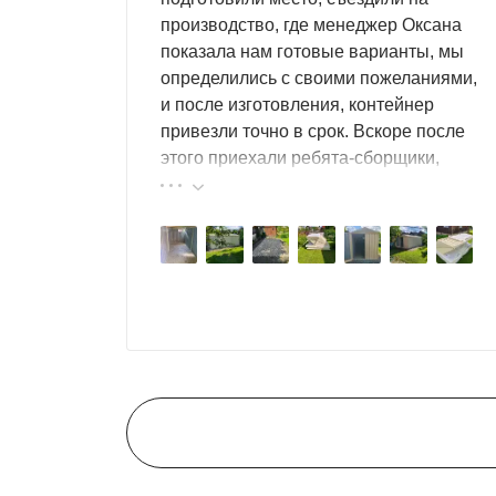
производство, где менеджер Оксана
показала нам готовые варианты, мы
определились с своими пожеланиями,
и после изготовления, контейнер
привезли точно в срок. Вскоре после
этого приехали ребята-сборщики,
быстро, за пару часов, всё собрали.
Результат нам очень понравился,
поэтому всем советуем эту фирму.