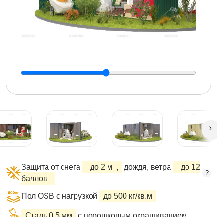
Защита от снега
до 2 м
,
дождя, ветра
до 12
?
баллов
Пол OSB с нагрузкой
до 500 кг/кв.м
Сталь 0,5 мм
с порошковым окрашиванием