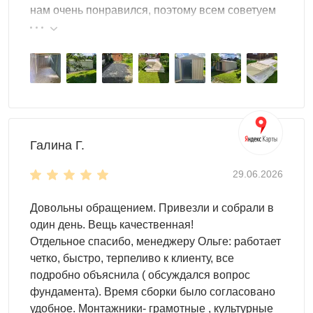
нам очень понравился, поэтому всем советуем
свои нужды, установите внутри:
эту фирму.
полки
стеллажи
шкафы
паллеты
крючки и т.д.
Особенности модели
Галина Г.
длина корпуса 6 метров -
вместительность
: 25
29.06.2026
велосипедов, 10 мотоблоков, 15 мопедов
плоская крыша
, которая выдерживает толстый
Довольны обращением. Привезли и собрали в
слой снега
один день. Вещь качественная!
боковая дверь
- удобный доступ и максимальное
Отдельное спасибо, менеджеру Ольге: работает
использование пространства
четко, быстро, терпеливо к клиенту, все
настил пола -
OSB плита 18 мм толщиной
подробно объяснила ( обсуждался вопрос
(поставляется в комплекте).
фундамента). Время сборки было согласовано
Высота односкатной крыши
удобное. Монтажники- грамотные , культурные