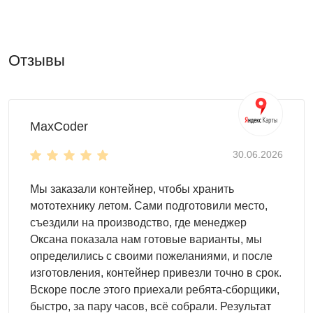
Сборно-разборный контейнер Skoggy
используется
для чего угодно
:
Отзывы
для хранения материалов
для хранения инвентаря
для организации склада
для оборудования
MaxCoder
для мототехники
Дизайн и внутренняя организация
30.06.2026
Сборно-разборный контейнер Skoggy внешне не
Мы заказали контейнер, чтобы хранить
отличается от монолитных контейнеров.
мототехнику летом. Сами подготовили место,
Выберите
свой вариант дизайна
:
съездили на производство, где менеджер
Оксана показала нам готовые варианты, мы
базовый вариант - из оцинкованной стали
определились с своими пожеланиями, и после
различные расцветки RAL
изготовления, контейнер привезли точно в срок.
с нанесением печати
Вскоре после этого приехали ребята-сборщики,
быстро, за пару часов, всё собрали. Результат
Организуйте внутренне пространство контейнера под