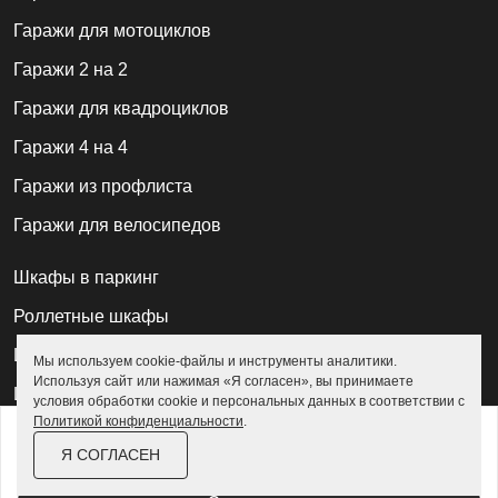
Гаражи для мотоциклов
Гаражи 2 на 2
Гаражи для квадроциклов
Гаражи 4 на 4
Гаражи из профлиста
Гаражи для велосипедов
Шкафы в паркинг
Роллетные шкафы
Шкафы уличные всепогодные
Мы используем cookie-файлы и инструменты аналитики.
Используя сайт или нажимая «Я согласен», вы принимаете
Шкафы садовые
условия обработки cookie и персональных данных в соответствии с
Политикой конфиденциальности
.
от
198 700 ₽
228 600 ₽
Хозблоки для дачи
Я СОГЛАСЕН
За изделие в цинке
Хозблоки металлические