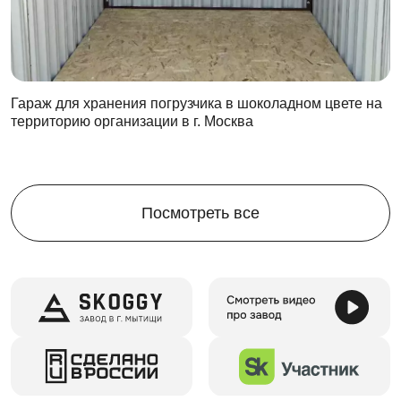
Цикличность эксплуатации
Цикл сборки-разборки контейнера можно повторять
многократно
При многократном цикле сборки-разборки
Гараж для хранения погрузчика в шоколадном цвете на
конструкция не теряет своих эксплуатационных
территорию организации в г. Москва
свойств
Даже после многократного цикла эксплуатации
контейнер можно будет выгодно продать на
вторичном рынке
Посмотреть все
На все случаи жизни
Металлический контейнер Skoggy
используется где
угодно
:
дача
строительная площадка
производство
вахтовые поселки