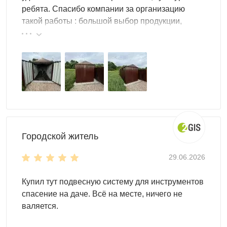
ребята. Спасибо компании за организацию
высота в коньке - 2,45 м
такой работы : большой выбор продукции,
высота у основания крыши - 2,06 м
реальные цены.
Цвет можно выбрать любой из стандартных RAL. Но
также доступны другие, нестандартные, цвета RAL по
индивидуальному запросу.
Городской житель
29.06.2026
Купил тут подвесную систему для инструментов
спасение на даче. Всё на месте, ничего не
валяется.
Для монтажа контейнеров SKOGGY не требуется