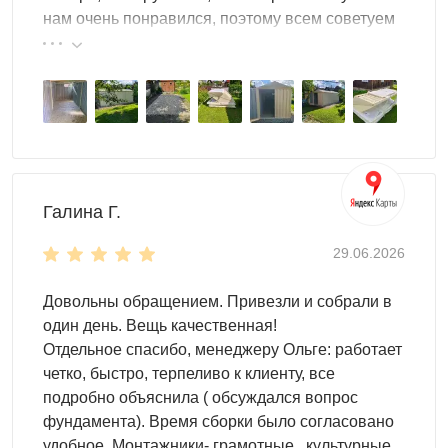
Настил пола -
OSB плита 18 мм толщиной
нам очень понравился, поэтому всем советуем
(поставляется в комплекте).
эту фирму.
Высота односкатной крыши
высота в коньке - 2,45 м
высота у основания крыши - 2,06 м
Цвет можно выбрать любой из стандартных RAL. Но
также доступны другие, нестандартные, цвета RAL по
Галина Г.
индивидуальному запросу.
29.06.2026
Довольны обращением. Привезли и собрали в
один день. Вещь качественная!
Отдельное спасибо, менеджеру Ольге: работает
четко, быстро, терпеливо к клиенту, все
подробно объяснила ( обсуждался вопрос
фундамента). Время сборки было согласовано
удобное. Монтажники- грамотные , культурные