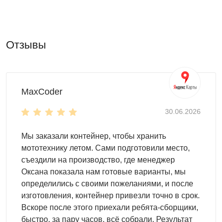
контейнер
с нанесением принта
Внутри легко установить любые системы хранения,
которые Вы посчитаете нужным:
Отзывы
полки и стеллажи
шкафы и паллеты
крючки для хранения инвентаря
MaxCoder
инструментальные панели
30.06.2026
Особенности модели
Длина корпуса – 5 м
. Здесь с легкостью
Мы заказали контейнер, чтобы хранить
поместится несколько велосипедов, строительные
мототехнику летом. Сами подготовили место,
материалы или комплекты зимней резины. И еще
съездили на производство, где менеджер
много места останется!
Оксана показала нам готовые варианты, мы
Односкатная крыша
– прочная и надежная,
определились с своими пожеланиями, и после
стойкая к непогодным условиям.
изготовления, контейнер привезли точно в срок.
Боковая дверь
обеспечит рациональное
Вскоре после этого приехали ребята-сборщики,
использование пространства.
быстро, за пару часов, всё собрали. Результат