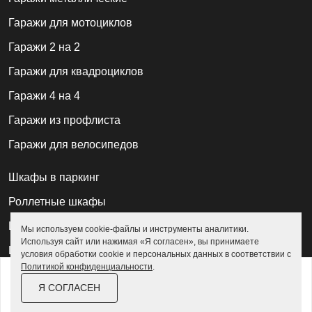
Гаражи для мотоциклов
Гаражи 2 на 2
Гаражи для квадроциклов
Гаражи 4 на 4
Гаражи из профлиста
Гаражи для велосипедов
Шкафы в паркинг
Роллетные шкафы
Шкафы уличные всепогодные
Мы используем cookie-файлы и инструменты аналитики.
Используя сайт или нажимая «Я согласен», вы принимаете
Шкафы садовые
условия обработки cookie и персональных данных в соответствии с
Политикой конфиденциальности
.
от
183 600 ₽
211 200 ₽
Хозблоки для дачи
Я СОГЛАСЕН
За изделие в цинке
Хозблоки металлические