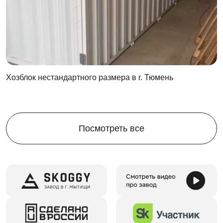
часа. Позовите на помощь напарника, чтобы
работать еще быстрее!
Контейнер не требует фундамента. Он
устанавливается на обычную ровную поверхность.
Цикличность сборки-разборки
Хозблок нестандартного размера в г. Тюмень
Благодаря сборно-разборной конструкции вы сможете
дать контейнеру новую жизнь снова и снова!
Собирайте и разбирайте контейнер до 100 раз и
перевозите до 50 раз. Он будет как новый!
Посмотреть все
Каждый цикл сборки нисколько не ухудшит
эксплуатационных свойств контейнера. Он
останется таким же надежным.
Продажа контейнера – не вопрос даже после 5 лет
интенсивной эксплуатации. На него быстро
найдутся покупатели.
На все случаи жизни