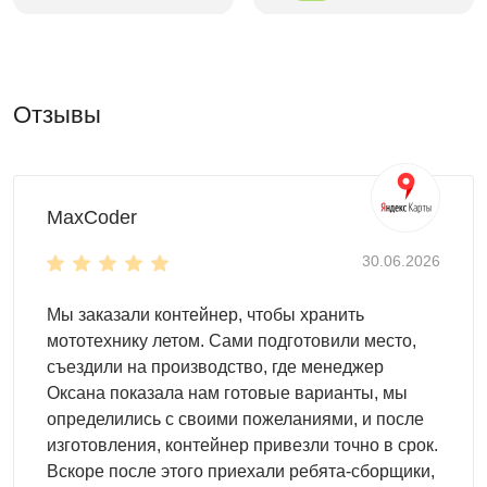
Контейнер можно использовать абсолютно везде, где
это нужно:
на даче
Отзывы
на строительной площадке
на производстве и т.д.
Используйте этот удобный хозблок, чтобы хранить
MaxCoder
внутри:
материалы
30.06.2026
инвентарь
оборудование любого типа
Мы заказали контейнер, чтобы хранить
мототехнику
мототехнику летом. Сами подготовили место,
садовые качели и т.д.
съездили на производство, где менеджер
Оксана показала нам готовые варианты, мы
Снаружи и внутри
определились с своими пожеланиями, и после
Контейнер SKOGGY – это не только высокая
изготовления, контейнер привезли точно в срок.
практичность, но и привлекательный внешний вид. Вы
Вскоре после этого приехали ребята-сборщики,