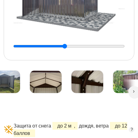
Защита от снега
до 2 м
,
дождя, ветра
до 12
?
баллов