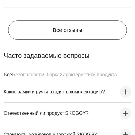
Все отзывы
Для монтажа контейнеров SKOGGY не требуется
Часто задаваемые вопросы
подготовка фундамента, достаточно установить
фундаментные блоки. Ниже представлена схема
расстановки:
Все
Безопасность
Сборка
Характеристики продукта
Какие замки и ручки входят в комплектацию?
Отечественный ли продукт SKOGGY?
Стоимость хозблоков и гаражей SKOGGY