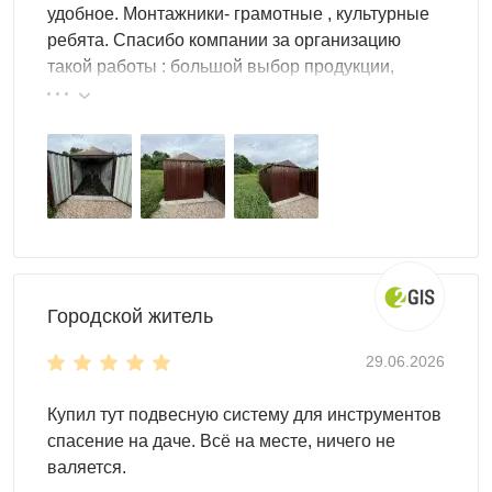
удобное. Монтажники- грамотные , культурные
Ей не страшен толстый слой снега.
ребята. Спасибо компании за организацию
Торцевая дверь обеспечит удобство и комфортное
такой работы : большой выбор продукции,
использование контейнера.
реальные цены.
Настил пола -
OSB плита 18 мм толщиной
(поставляется в комплекте).
Высота двускатной крыши
высота в коньке - 2,45 м
высота у основания крыши - 2,06 м
Цвет можно выбрать любой из стандартных RAL. Но
также доступны другие, нестандартные, цвета RAL по
Городской житель
индивидуальному запросу.
29.06.2026
Купил тут подвесную систему для инструментов
спасение на даче. Всё на месте, ничего не
валяется.