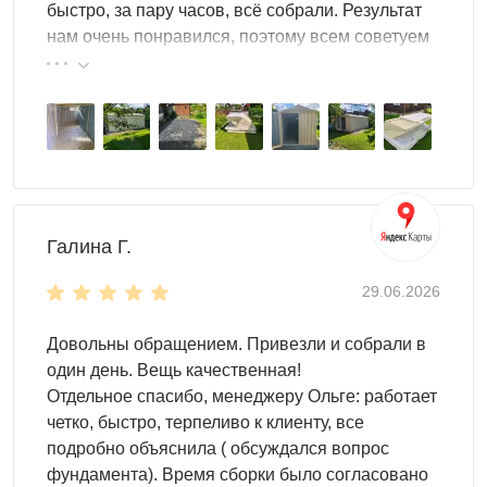
сможете выбрать свой вариант дизайна:
быстро, за пару часов, всё собрали. Результат
нам очень понравился, поэтому всем советуем
базовый - из оцинкованной стали
эту фирму.
одну из расцветок RAL
нанесение печати
Организация внутреннего пространства – также важный
вопрос. В этом помогут системы хранения:
полки
стеллажи
Галина Г.
шкафы
29.06.2026
паллеты
крючки и т.д.
Довольны обращением. Привезли и собрали в
Особенности модели
один день. Вещь качественная!
Отдельное спасибо, менеджеру Ольге: работает
Благодаря вместительному корпусу вы легко
четко, быстро, терпеливо к клиенту, все
сможете разместить внутри контейнера
подробно объяснила ( обсуждался вопрос
крупногабаритную технику и любой инвентарь.
фундамента). Время сборки было согласовано
Крыша хозблока – двускатная, прочная и надежная.