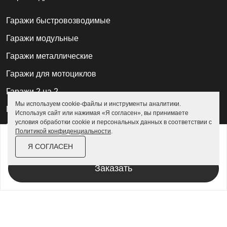
Гаражи быстровозводимые
Гаражи модульные
Гаражи металлические
Гаражи для мотоциклов
Гаражи 2 на 2
Мы используем cookie-файлы и инструменты аналитики.
Гаражи для квадроциклов
Используя сайт или нажимая «Я согласен», вы принимаете
условия обработки cookie и персональных данных в соответствии с
Гаражи 4 на 4
Политикой конфиденциальности
.
от
137 400 ₽
158 100 ₽
Гаражи из профлиста
Я СОГЛАСЕН
За изделие в цинке
Гаражи для велосипедов
Заказать
Шкафы в паркинг
Роллетные шкафы
Шкафы уличные всепогодные