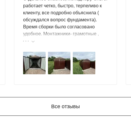
работает четко, быстро, терпеливо к
клиенту, все подробно объяснила (
обсуждался вопрос фундамента).
Время сборки было согласовано
удобное. Монтажники- грамотные ,
культурные ребята. Спасибо компании
за организацию такой работы :
большой выбор продукции, реальные
цены.
Все отзывы