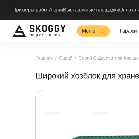
Примеры работ
Акции
Выставочные площадки
Оплата 
Меню
Гаражи
Главная
Сарай
Сарай С Двускатной Крыше
Широкий хозблок для хран