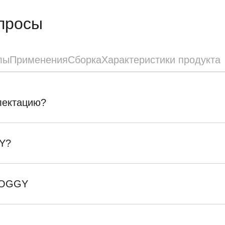
просы
лы
Применения
Сборка
Характеристики продукта
плектацию?
Y?
SKOGGY