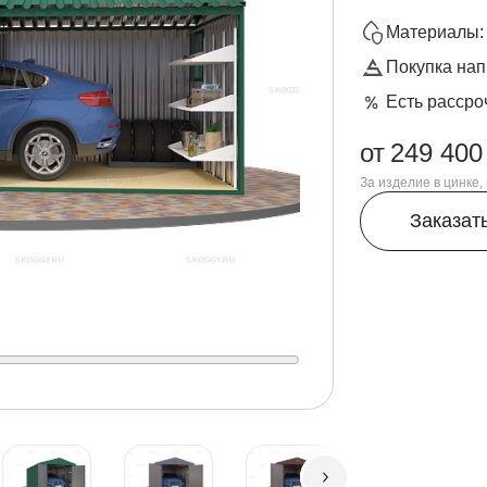
Материалы: 
Покупка нап
Есть рассро
от
249 400
За изделие в цинке
Заказат