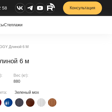
2 58
Консультация
сы
Стеллажи
OGGY Длиной 6 М
линой 6 м
):
Вес (кг):
880
ета:
Зеленый мох