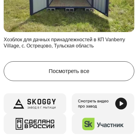
Одно из главных преимуществ хозблока – в
цикличности его эксплуатации. Вы всегда сможете
использовать его повторно.
Соберите хозблок на новом участке, чтобы
переоборудовать его в склад или гараж.
Хозблок для дачных принадлежностей в КП Vanberry
Village, с. Острецово, Тульская область
Даже через 40 лет регулярной эксплуатации хозблок
будет таким же качественным и удобным!
Где угодно и для чего угодно
Посмотреть все
Хозблок SKOGGY пригодится на любом участке:
на даче
на строительном объекте
на производственной площадке
на складе
в вахтовом поселке и т.д.
Мы предлагаем использовать его для хранения любого
имущества. Вы с успехом разместите внутри: