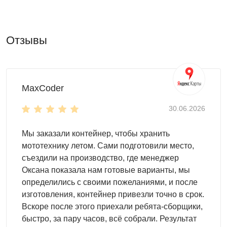
строительные материалы
хозяйственный инвентарь
Отзывы
крупное и мелкое оборудование
старые вещи
дрова
домашние заготовки
MaxCoder
мебель
мототехнику
30.06.2026
Внутри и снаружи
Мы заказали контейнер, чтобы хранить
Обеспечить удобное использование хозблока позволят
мототехнику летом. Сами подготовили место,
системы хранения. В линейке SKOGGY представлены
съездили на производство, где менеджер
различные решения, которые сэкономят место:
Оксана показала нам готовые варианты, мы
определились с своими пожеланиями, и после
полки
изготовления, контейнер привезли точно в срок.
стеллажи
Вскоре после этого приехали ребята-сборщики,
террасные шкафы
быстро, за пару часов, всё собрали. Результат
боксы для хранения шин