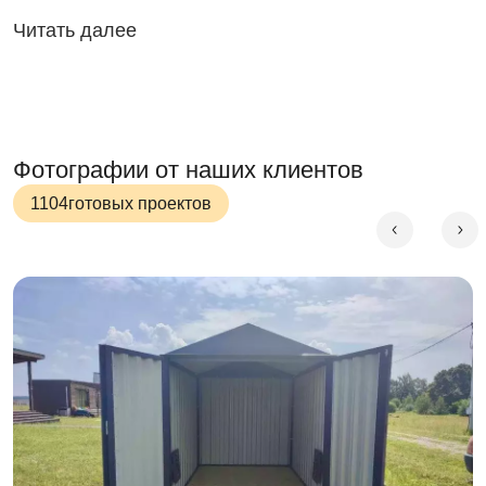
Читать далее
быстро собрать;
быстро разобрать.
Компактный хозблок легко уместить в газель. В
разобранном виде вы легко организуете его
транспортировку. Не потребуется привлекать
Фотографии от наших клиентов
специальную технику и нести дополнительные расходы.
1104
готовых проектов
Процесс сборки-разборки
Чтобы собрать контейнер, не нужно специальных
инструментов. Не потребуется помощь бригады
рабочих.
Просто закрепите детали на саморезы, и хозблок
будет готов уже через два часа!
Установка хозблока не требует подготовки. Не
нужно закладывать фундамент. Все, что вам
потребуется – шуруповерт и помощь напарника.
Цикличность эксплуатации