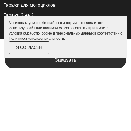
Гаражи для мотоциклов
Гаражи 2 на 2
Мы используем cookie-файлы и инструменты аналитики.
Гаражи для квадроциклов
Используя сайт или нажимая «Я согласен», вы принимаете
условия обработки cookie и персональных данных в соответствии с
Гаражи 4 на 4
Политикой конфиденциальности
.
от
328 000 ₽
Гаражи из профлиста
372 500 ₽
Я СОГЛАСЕН
Гаражи для велосипедов
Заказать
Шкафы в паркинг
Роллетные шкафы
Шкафы уличные всепогодные
Шкафы садовые
Хозблоки для дачи
Хозблоки металлические