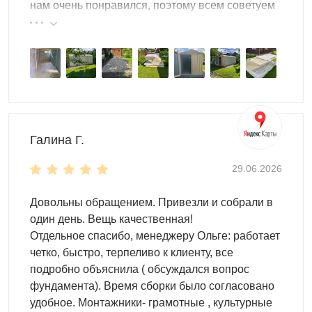
нам очень понравился, поэтому всем советуем
инструментальные панели
эту фирму.
Дизайн
Оформление хозблока выбирает заказчик. Можно
подобрать любимый оттенок – в широкой палитре
RAL представлено множество вариантов.
При необходимости мы нанесем граффити. Хозблок
с печатным рисунком будет смотреться очень
Галина Г.
необычно!
Можно нанести любые надписи и логотип, в
29.06.2026
зависимости от ваших задач.
Довольны обращением. Привезли и собрали в
Особенности
один день. Вещь качественная!
Корпус хозблока отличается вместительностью.
Отдельное спасибо, менеджеру Ольге: работает
Двускатная крыша – прочная и надежная, не
четко, быстро, терпеливо к клиенту, все
задерживает снег зимой.
подробно объяснила ( обсуждался вопрос
Окна хозблока обеспечивают хорошую вентиляцию
фундамента). Время сборки было согласовано
и попадание дневного света.
удобное. Монтажники- грамотные , культурные
Настил пора выбирается заказчиком: OSB или